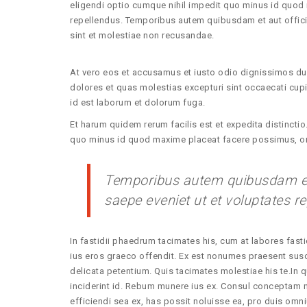
eligendi optio cumque nihil impedit quo minus id quo
repellendus. Temporibus autem quibusdam et aut officii
sint et molestiae non recusandae.
At vero eos et accusamus et iusto odio dignissimos duc
dolores et quas molestias excepturi sint occaecati cupid
id est laborum et dolorum fuga.
Et harum quidem rerum facilis est et expedita distincti
quo minus id quod maxime placeat facere possimus, o
Temporibus autem quibusdam et a
saepe eveniet ut et voluptates r
In fastidii phaedrum tacimates his, cum at labores fas
ius eros graeco offendit. Ex est nonumes praesent sus
delicata petentium. Quis tacimates molestiae his te.In qu
inciderint id. Rebum munere ius ex. Consul conceptam n
efficiendi sea ex, has possit noluisse ea, pro duis om