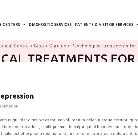
E CENTERS
DIAGNOSTIC SERVICES
PATIENTS & VISITOR SERVICES
edical Centre
>
Blog
>
Cardiac
>
Psychological treatments for
CAL TREATMENTS FOR
depression
bilitation
imus qui blanditiis praesentium voluptatum deleniti atque corrupti quo
itate non provident, similique sunt in culpa qui officia deserunt mollitia
acilis est et expedita distinctio. Nam libero tempore, cum soluta nobis