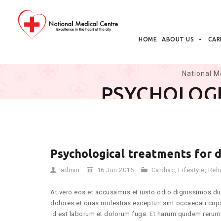
Skip
to
HOME
ABOUT US
CAR
content
National M
PSYCHOLOGI
Psychological treatments for 
admin
16 Jun 2016
Cardiac
,
Lifestyle
,
Reha
At vero eos et accusamus et iusto odio dignissimos duc
dolores et quas molestias excepturi sint occaecati cupid
id est laborum et dolorum fuga. Et harum quidem rerum f