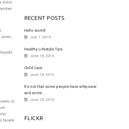
s dolor
r
diandae
:
RECENT POSTS
s
Hello world!
 animi,
July 1, 2019
Healthy Lifestyle Tips
impedit
June 18, 2016
Child Care
June 18, 2016
It’s not that some people have willpower
and some …
June 18, 2016
onem, in
rum
itur
FLICKR
c facete