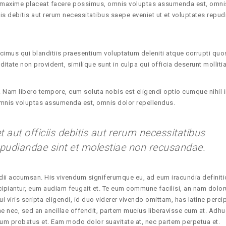
d maxime placeat facere possimus, omnis voluptas assumenda est, omni
s debitis aut rerum necessitatibus saepe eveniet ut et voluptates repu
imus qui blanditiis praesentium voluptatum deleniti atque corrupti quo
itate non provident, similique sunt in culpa qui officia deserunt mollitia
o. Nam libero tempore, cum soluta nobis est eligendi optio cumque nihil 
mnis voluptas assumenda est, omnis dolor repellendus.
ut officiis debitis aut rerum necessitatibus
epudiandae sint et molestiae non recusandae.
tidii accumsan. His vivendum signiferumque eu, ad eum iracundia definiti
cipiantur, eum audiam feugait et. Te eum commune facilisi, an nam dolo
i viris scripta eligendi, id duo viderer vivendo omittam, has latine percip
e nec, sed an ancillae offendit, partem mucius liberavisse cum at. Adhu
nium probatus et. Eam modo dolor suavitate at, nec partem perpetua et.