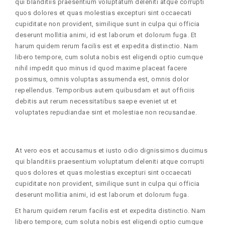
qui blanditiis praesentium voluptatum deleniti atque corrupti
quos dolores et quas molestias excepturi sint occaecati
cupiditate non provident, similique sunt in culpa qui officia
deserunt mollitia animi, id est laborum et dolorum fuga. Et
harum quidem rerum facilis est et expedita distinctio. Nam
libero tempore, cum soluta nobis est eligendi optio cumque
nihil impedit quo minus id quod maxime placeat facere
possimus, omnis voluptas assumenda est, omnis dolor
repellendus. Temporibus autem quibusdam et aut officiis
debitis aut rerum necessitatibus saepe eveniet ut et
voluptates repudiandae sint et molestiae non recusandae.
At vero eos et accusamus et iusto odio dignissimos ducimus
qui blanditiis praesentium voluptatum deleniti atque corrupti
quos dolores et quas molestias excepturi sint occaecati
cupiditate non provident, similique sunt in culpa qui officia
deserunt mollitia animi, id est laborum et dolorum fuga.
Et harum quidem rerum facilis est et expedita distinctio. Nam
libero tempore, cum soluta nobis est eligendi optio cumque