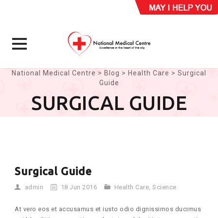
National Medical Centre
>
Blog
>
Health Care
>
Surgical
Skip
Guide
to
content
SURGICAL GUIDE
Surgical Guide
admin
18 Jun 2016
Health Care
,
Science
At vero eos et accusamus et iusto odio dignissimos ducimus