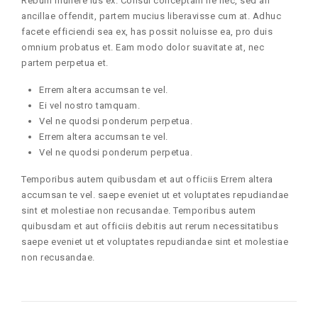
Rebum munere ius ex. Consul conceptam ne nec, sed an
ancillae offendit, partem mucius liberavisse cum at. Adhuc
facete efficiendi sea ex, has possit noluisse ea, pro duis
omnium probatus et. Eam modo dolor suavitate at, nec
partem perpetua et.
Errem altera accumsan te vel.
Ei vel nostro tamquam.
Vel ne quodsi ponderum perpetua.
Errem altera accumsan te vel.
Vel ne quodsi ponderum perpetua.
Temporibus autem quibusdam et aut officiis Errem altera
accumsan te vel. saepe eveniet ut et voluptates repudiandae
sint et molestiae non recusandae. Temporibus autem
quibusdam et aut officiis debitis aut rerum necessitatibus
saepe eveniet ut et voluptates repudiandae sint et molestiae
non recusandae.