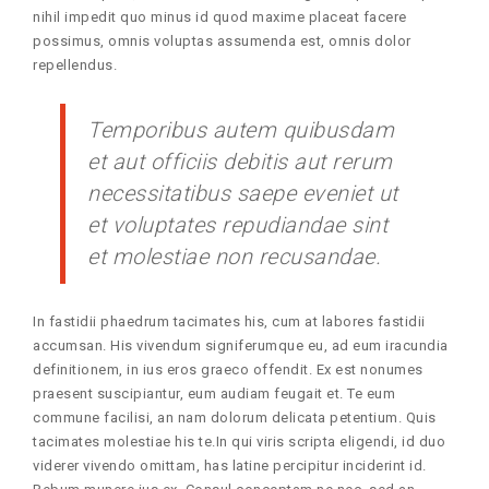
nihil impedit quo minus id quod maxime placeat facere
possimus, omnis voluptas assumenda est, omnis dolor
repellendus.
Temporibus autem quibusdam
et aut officiis debitis aut rerum
necessitatibus saepe eveniet ut
et voluptates repudiandae sint
et molestiae non recusandae.
In fastidii phaedrum tacimates his, cum at labores fastidii
accumsan. His vivendum signiferumque eu, ad eum iracundia
definitionem, in ius eros graeco offendit. Ex est nonumes
praesent suscipiantur, eum audiam feugait et. Te eum
commune facilisi, an nam dolorum delicata petentium. Quis
tacimates molestiae his te.In qui viris scripta eligendi, id duo
viderer vivendo omittam, has latine percipitur inciderint id.